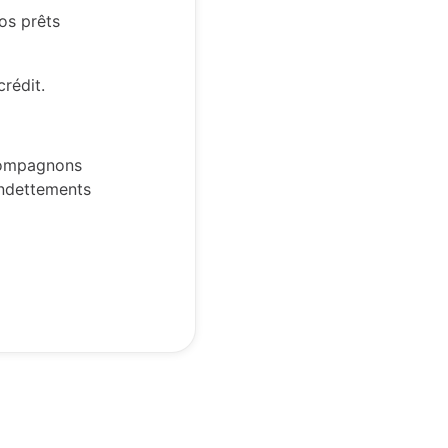
os prêts
rédit.
ccompagnons
endettements