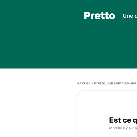
Une q
Accueil
Pretto, qui sommes-nou
Est ce 
Modifié
il y a 7 