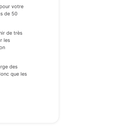
 pour votre
ns de 50
ir de très
r les
ion
arge des
donc que les