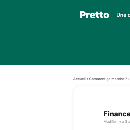
Une q
Accueil
Comment ça marche ?
Finance
Modifié
il y a 3 