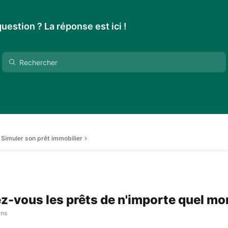
uestion ? La réponse est ici !
Simuler son prêt immobilier
z-vous les prêts de n'importe quel mo
ans