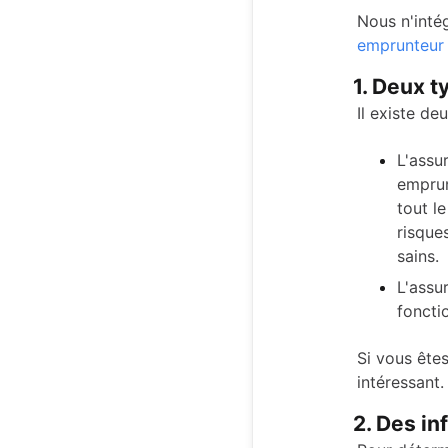
Nous n'intég
emprunteur
1. Deux t
Il existe d
L'assu
emprun
tout l
risques
sains.
L'assur
foncti
Si vous ête
intéressant.
2. Des i