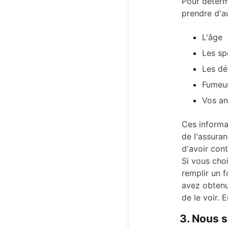
Pour détermi
prendre d'a
L'âge
Les sp
Les dé
Fumeu
Vos an
Ces informa
de l'assura
d'avoir con
Si vous cho
remplir un 
avez obtenu
de le voir. 
3. Nous s