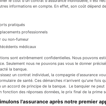
ner le coût d'un contrat d'assurance individuelle, il est né
utres informations en compte. En effet, son coût dépend de
orts pratiqués
placements professionnels
r ou non-fumeur
técédents médicaux
tions sont extrêmement confidentielles. Nous pouvons esti
nce. Seulement nous ne pouvons pas vous le donner précis
tacté la banque.
isissez un contrat individuel, la compagnie d'assurance vou
formulaire de santé. Ces démarches n'arrivent qu'une fois q
 un accord de principe de la banque. Le banquier ne peut 
En fonction des réponses données, le prix final de la prime s
imulons l'assurance après notre premier ap