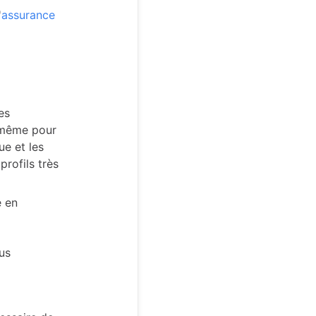
'
assurance
es
 même pour
ue et les
profils très
e en
us