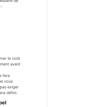
cessaire de
 :
mer le coût
ément avant
s fera
ue vous
pas exiger
era défini.
pel